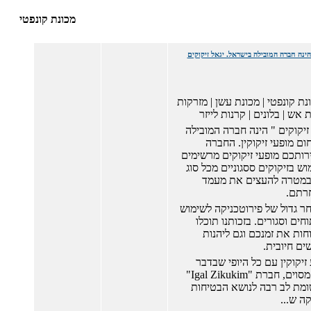
מכונת קונפטי
ונת קונפטי | מכונת עשן | מזרקות
 אש | בלונים | קרנות לייזר
 זיקוקים " הינה חברה המובילה
ם מופעי זיקוקין. החברה
ותכם מופעי זיקוקים מרשימים
ש בזיקוקים ססגוניים מכל סוג
ל במטרה להעצים את מעמד
רתם.
ר גדול של פירוטכניקה לשימוש
ים וסגורים. בזכותנו תוכלו
וחות את זמנכם וגם ליהנות
שים חיובית.
זיקוקין עם כל היופי שבדבר
כרוך בסיכון מסוים, חברת "Igal Zikukim"
מת לב רבה לנושא הבטיחות
ה ש...