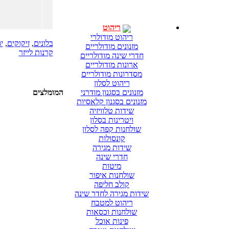
ריהוט
ריהוט מודולרי
בלונים
,
זיקוקים
,
י
מזנונים מודולריים
קרנות לייזר
חדרי שינה מודולריים
ארונות מודולריים
מסדרונות מודולריים
ריהוט לסלון
מזנונים בסגנון מודרני
המומלצים
מזנונים בסגנון קלאסיות
שידות טלוויזיה
ויטרינות בסלון
שולחנות קפה לסלון
קונסולות
שידות מגירה
חדרי שינה
מיטות
שולחנות איפור
קולב חליפה
שידות מגירה לחדר שינה
ריהוט למטבח
שולחנות וכסאות
פינות אוכל