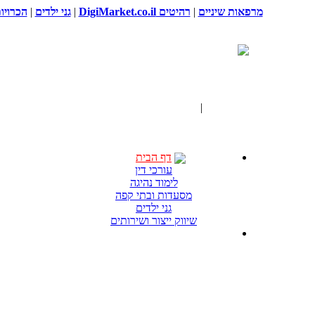
מרפאות שיניים
|
רהיטים DigiMarket.co.il
|
גני ילדים
|
הכרויו
דף הבית
|
תגים "מכונת קונפטי"
דף הבית
עורכי דין
לימוד נהיגה
מסעדות ובתי קפה
גני ילדים
שיווק ייצור ושירותים