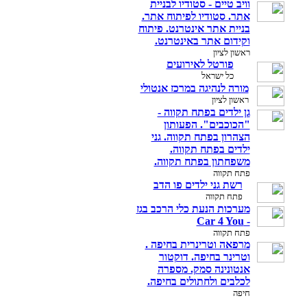
וויב טיים - סטודיו לבניית
אתר. סטודיו לפיתוח אתר.
בניית אתר אינטרנט. פיתוח
וקידום אתר באינטרנט.
ראשון לציון
פורטל לאירועים
כל ישראל
מורה לנהיגה במרכז אנטולי
ראשון לציון
גן ילדים בפתח תקווה -
"הכוכבים". הפעותון
הצהרון בפתח תקווה. גני
ילדים בפתח תקווה.
משפחתון בפתח תקווה.
פתח תקווה
רשת גני ילדים פו הדב
פתח תקווה
מערכות הנעת כלי הרכב בגז
- Car 4 You
פתח תקווה
מרפאה וטרינרית בחיפה .
וטרינר בחיפה. דוקטור
אנטונינה סמק. מספרה
לכלבים ולחתולים בחיפה.
חיפה