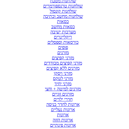
שולחנות מטבח
שולחנות טרנספורמרים
שולחנות קונסול
שולחנות מחשב וכתיבה
כסאות
כסאות מחשב
מערכות ישיבה
ריקליינרים
כורסאות וספסלים
פופים
מזרנים
מזרני קפיצים
מזרני קפיצים מבודדים
מזרנים ללא קפיצים
מזרני ויסקו
מזרני לטקס
מזרני יחיד
מזרנים למיטה + וחצי
מזרנים זוגיים
חדרי ילדים
ארונות לחדר כניסה
ארונות נעליים
ארונות
ארונות הזזה
ארונות פינתיים