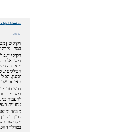
Igal Zikukim - הינה חברה המובילה בישראל. יגאל זיקוקים
תמונות
זיקוקים | מכ
במה | מזרקות
זיקוקי "יגאל
בישראל בתחו
מעמידה לשיר
הכוללים שימו
וסגנון, הכו
האירוע שבח
ברשותנו מבח
במקומות פתוח
להעביר בנינ
מחוויית ריגו
מאחר ומופע 
מקדישה תשו
במהלך ההפק