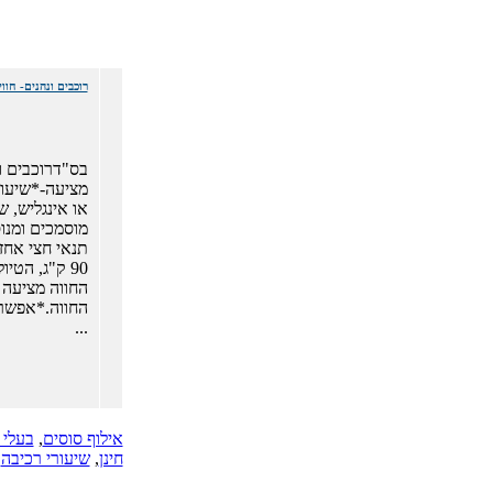
רוכבים ונהנים- חוו
בס"דרוכבים ו
או אינגליש, ש
מוסמכים ומנוס
90 ק"ג, הטי
החווה מציעה ט
החווה.*אפשר
...
אילוף סוסים
,
בעלי 
חינן
,
שיעורי רכיבה