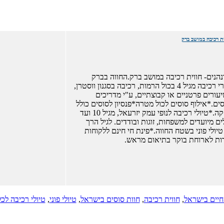
ית רכיבה במושב ברק
נהנים- חווית רכיבה במושב ברק.החווה בברק
מציעה-*שיעורי רכיבה מגיל 4 בכול הרמות, רכיבה בסגנון ווסטרן,
יעורים פרטניים או קבוצתיים, ע"י מדריכים
ים.*אילוף סוסים לכול מטרה*פנסיון לסוסים כולל
תנאי חצי אחזקה.*טיולי רכיבה לנופי עמק יזרעאל, מגיל 10 ועד
ולים מיועדים למשפחות, זוגות ובודדים. לגיל הרך
יולי פוני בשטח החווה.*פינת חי חינם ללקוחות
ות לארוחת בוקר בתיאום מראש.
חיים בישראל
,
חווית רכיבה
,
חוות סוסים בישראל
,
טיולי פוני
,
טיולי רכיבה ל