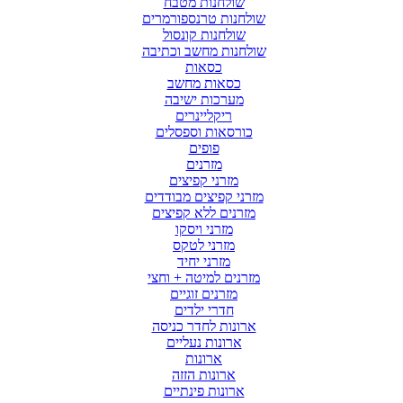
שולחנות מטבח
שולחנות טרנספורמרים
שולחנות קונסול
שולחנות מחשב וכתיבה
כסאות
כסאות מחשב
מערכות ישיבה
ריקליינרים
כורסאות וספסלים
פופים
מזרנים
מזרני קפיצים
מזרני קפיצים מבודדים
מזרנים ללא קפיצים
מזרני ויסקו
מזרני לטקס
מזרני יחיד
מזרנים למיטה + וחצי
מזרנים זוגיים
חדרי ילדים
ארונות לחדר כניסה
ארונות נעליים
ארונות
ארונות הזזה
ארונות פינתיים