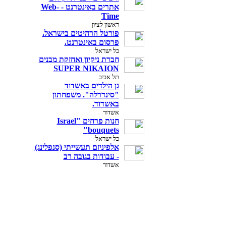
אתרים באינטרנט - Web-
Time
ראשון לציון
פורטל הרהיטים בישראל.
פרסום באינטרנט.
כל ישראל
חברת ניקיון ואחזקת מבנים
SUPER NIKAION
תל אביב
גן הילדים באשדוד
"סינדרלה". משפחתון
באשדוד.
אשדוד
חנות פרחים "Israel
bouquets"
כל ישראל
אלפיניזם תעשייתי (סנפלינג)
- עבודות בגובה רב
אשדוד