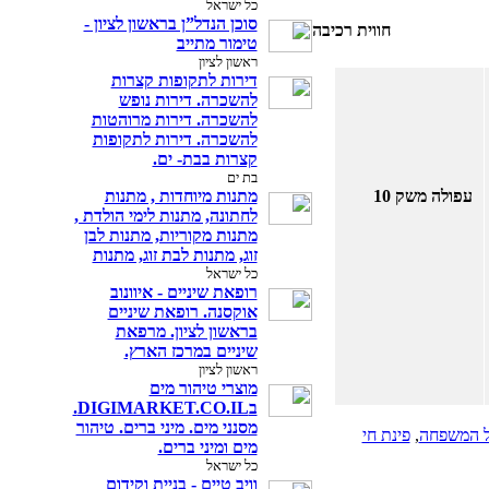
כל ישראל
סוכן הנדל”ן בראשון לציון -
חווית רכיבה
טימור מתייב
ראשון לציון
דירות לתקופות קצרות
להשכרה. דירות נופש
להשכרה. דירות מרוהטות
להשכרה‎. דירות לתקופות
קצרות בבת- ים.
בת ים
עפולה משק 10
מתנות מיוחדות , מתנות
לחתונה, מתנות לימי הולדת ,
מתנות מקוריות, מתנות לבן
זוג, מתנות לבת זוג, מתנות
כל ישראל
רופאת שיניים - איוונוב
אוקסנה. רופאת שיניים
בראשון לציון. מרפאת
שיניים במרכז הארץ.
ראשון לציון
מוצרי טיהור מים
בDIGIMARKET.CO.IL.
מסנני מים. מיני ברים. טיהור
כל המשפחה
,
פינת חי
מים ומיני ברים.
כל ישראל
וויב טיים - בניית וקידום