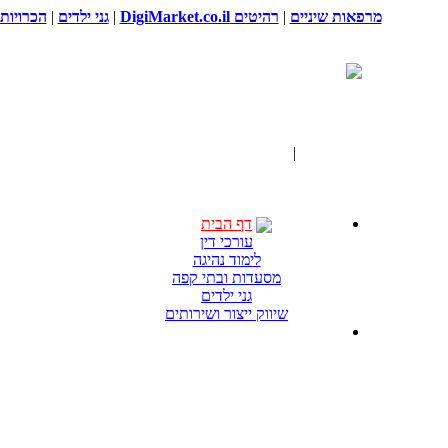
מרפאות שיניים
|
רהיטים DigiMarket.co.il
|
גני ילדים
|
הכרויות
דף הבית
|
תגים "חווית רכיבה"
דף הבית
עורכי דין
לימוד נהיגה
מסעדות ובתי קפה
גני ילדים
שיווק ייצור ושירותים