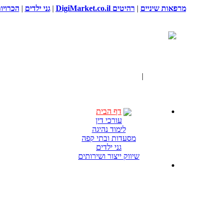
מרפאות שיניים
|
רהיטים DigiMarket.co.il
|
גני ילדים
|
הכרויו
דף הבית
|
תגים "הובלת כספות"
דף הבית
עורכי דין
לימוד נהיגה
מסעדות ובתי קפה
גני ילדים
שיווק ייצור ושירותים