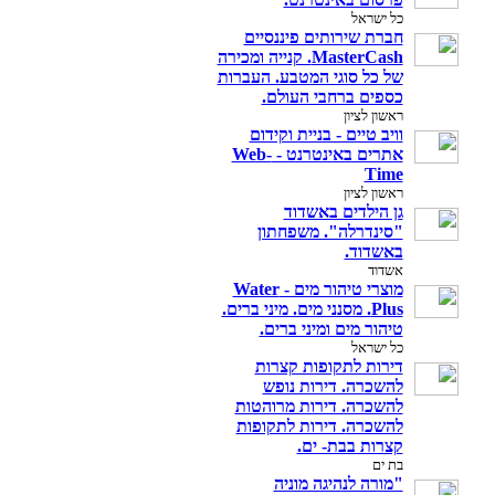
כל ישראל
חברת שירותים פיננסיים
MasterCash. קנייה ומכירה
של כל סוגי המטבע. העברות
כספים ברחבי העולם.
ראשון לציון
וויב טיים - בניית וקידום
אתרים באינטרנט - Web-
Time
ראשון לציון
גן הילדים באשדוד
"סינדרלה". משפחתון
באשדוד.
אשדוד
מוצרי טיהור מים - Water
Plus. מסנני מים. מיני ברים.
טיהור מים ומיני ברים.
כל ישראל
דירות לתקופות קצרות
להשכרה. דירות נופש
להשכרה. דירות מרוהטות
להשכרה‎. דירות לתקופות
קצרות בבת- ים.
בת ים
"מורה לנהיגה מוניה