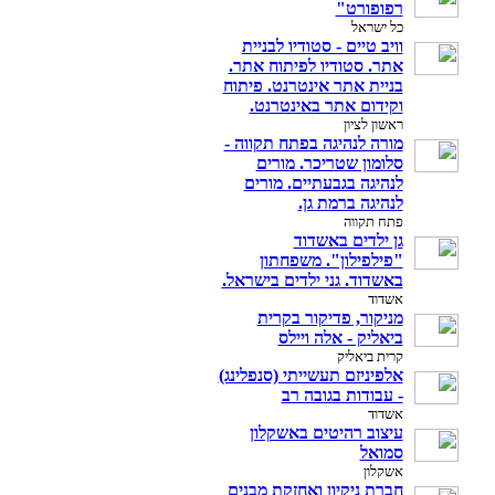
רפופורט"
כל ישראל
וויב טיים - סטודיו לבניית
אתר. סטודיו לפיתוח אתר.
בניית אתר אינטרנט. פיתוח
וקידום אתר באינטרנט.
ראשון לציון
מורה לנהיגה בפתח תקווה -
סלומון שטריכר. מורים
לנהיגה בגבעתיים. מורים
לנהיגה ברמת גן.
פתח תקווה
גן ילדים באשדוד
"פילפילון". משפחתון
באשדוד. גני ילדים בישראל.
אשדוד
מניקור, פדיקור בקרית
ביאליק - אלה ויילס
קרית ביאליק
אלפיניזם תעשייתי (סנפלינג)
- עבודות בגובה רב
אשדוד
עיצוב רהיטים באשקלון
סמואל
אשקלון
חברת ניקיון ואחזקת מבנים