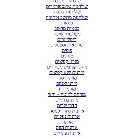
שולחנות מטבח
שולחנות טרנספורמרים
שולחנות קונסול
שולחנות מחשב וכתיבה
כסאות
כסאות מחשב
מערכות ישיבה
ריקליינרים
כורסאות וספסלים
פופים
מזרנים
מזרני קפיצים
מזרני קפיצים מבודדים
מזרנים ללא קפיצים
מזרני ויסקו
מזרני לטקס
מזרני יחיד
מזרנים למיטה + וחצי
מזרנים זוגיים
חדרי ילדים
ארונות לחדר כניסה
ארונות נעליים
ארונות
ארונות הזזה
ארונות פינתיים