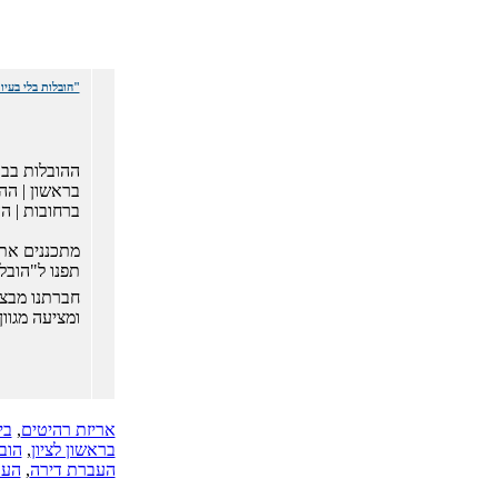
"הובלות בלי בעי
ההובלות בבת 
בראשון | הה
ברחובות | ה
מתכננים את
תפנו ל"הובלו
חברתנו מבצע
ומציעה מגוון
אריזת רהיטים
,
בי
בראשון לציון
,
הוב
העברת דירה
,
העב