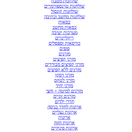
שולחנות מטבח
שולחנות טרנספורמרים
שולחנות קונסול
שולחנות מחשב וכתיבה
כסאות
כסאות מחשב
מערכות ישיבה
ריקליינרים
כורסאות וספסלים
פופים
מזרנים
מזרני קפיצים
מזרני קפיצים מבודדים
מזרנים ללא קפיצים
מזרני ויסקו
מזרני לטקס
מזרני יחיד
מזרנים למיטה + וחצי
מזרנים זוגיים
חדרי ילדים
ארונות לחדר כניסה
ארונות נעליים
ארונות
ארונות הזזה
ארונות פינתיים