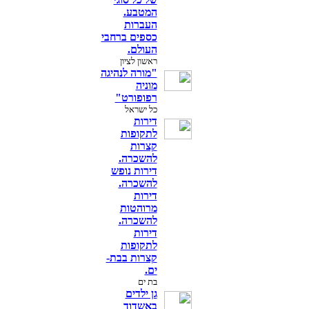
המטבע.
העברות
כספים ברחבי
העולם.
ראשון לציון
"מורה לנהיגה
מוניה
רפופורט"
כל ישראל
דירות
לתקופות
קצרות
להשכרה.
דירות נופש
להשכרה.
דירות
מרוהטות
להשכרה‎.
דירות
לתקופות
קצרות בבת-
ים.
בת ים
גן ילדים
באשדוד