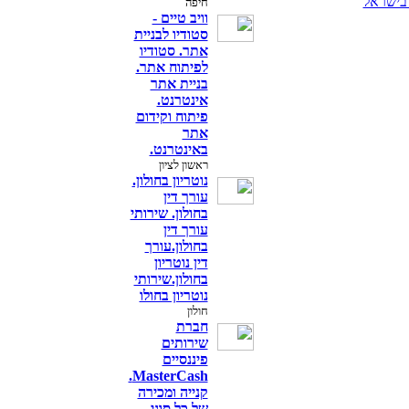
בישראל
חיפה
וויב טיים -
סטודיו לבניית
אתר. סטודיו
לפיתוח אתר.
בניית אתר
אינטרנט.
פיתוח וקידום
אתר
באינטרנט.
ראשון לציון
נוטריון בחולון.
עורך דין
בחולון. שירותי
עורך דין
בחולון.עורך
דין נוטריון
בחולון.שירותי
נוטריון בחולו
חולון
חברת
שירותים
פיננסיים
MasterCash.
קנייה ומכירה
של כל סוגי