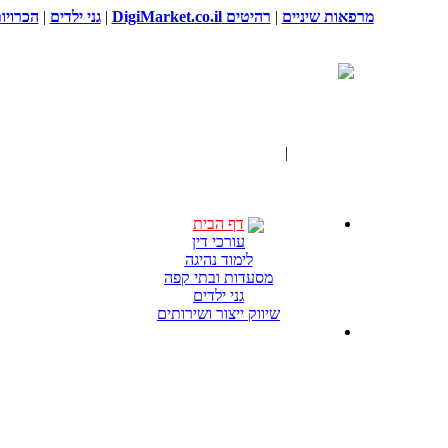
מרפאות שיניים
|
רהיטים DigiMarket.co.il
|
גני ילדים
|
הכרויו
דף הבית
|
תגים "דיילות בישראל"
דף הבית
עורכי דין
לימוד נהיגה
מסעדות ובתי קפה
גני ילדים
שיווק ייצור ושירותים