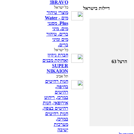
BRAVO!
כל ישראל
דיילות בישראל
מוצרי טיהור
מים - Water
Plus. מסנני
מים. מיני
ברים. טיהור
מים ומיני
ברים.
כל ישראל
חברת ניקיון
ואחזקת מבנים
הרצל 63
SUPER
NIKAION
תל אביב
חנות רהיטים
בחיפה,
רהיטים
במרכז, ריהוט
אירופאי, חנות
רהיטים בצפון,
חנות רהיטים
במרכז,
מערכות
ישיבה