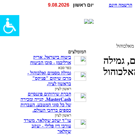
הרשמה חינם
יום ראשון
9.08.2026
 מאלכוהול
המומלצים
ביטוח בישראל. אריק
, גמילה
ארליכמן - סוכן הביטוח
כפר סבא
אלכוהול
גמילה מסמים ואלכוהול -
מרכז שיקום "פניקס"
בראשון לציון.
ראשון לציון
חברת שירותים פיננסיים
MasterCash. קנייה ומכירה
של כל סוגי המטבע. העברות
כספים ברחבי העולם.
ראשון לציון
עו"ד יעקב שקלאר. משרד
עורכי דין פלילי - יעקב
שקלאר