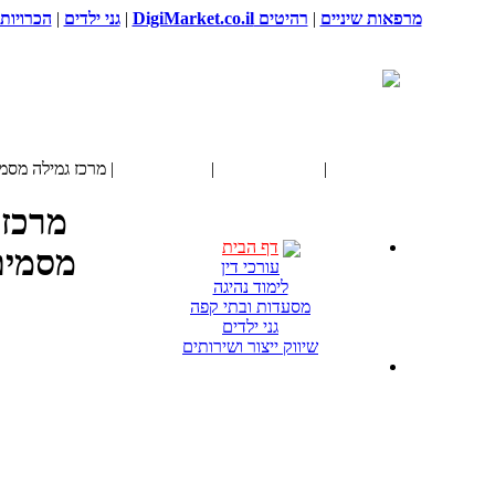
מרפאות שיניים
|
רהיטים DigiMarket.co.il
|
גני ילדים
|
הכרויות
דף הבית
|
רפואה ובריאות
|
אביזרי שיקום
| מרכז גמילה מסמ
מרכז 
דף הבית
מסמים
עורכי דין
לימוד נהיגה
מסעדות ובתי קפה
גני ילדים
שיווק ייצור ושירותים