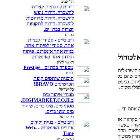
תל אביב
דירות לתקופות קצרות
להשכרה. דירות נופש
להשכרה. דירות מרוהטות
להשכרה‎. דירות לתקופות
קצרות בבת- ים.
בת ים
וויב טיים - סטודיו לבניית
אתר. סטודיו לפיתוח אתר.
בניית אתר אינטרנט. פיתוח
אלכוהול
וקידום אתר באינטרנט.
ראשון לציון
מסעדה בבת ים - Prestige
ה הישראלית
בת ים
מים שהם כל
תוכנית שותפים קופת
עיתים כמעט
הכרטיסים BRAVO!
בלי משים.
כל ישראל
מוצרי טיהור מים
בDIGIMARKET.CO.IL.
מסנני מים. מיני ברים. טיהור
אחת ודי...
מים ומיני ברים.
כל ישראל
 סקרנות או
וויב טיים - בניית וקידום
קורה כאשר
אתרים באינטרנט - Web-
יאות. מהר
Time
תרון ממשיך
ראשון לציון