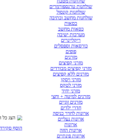
שולחנות מטבח
שולחנות טרנספורמרים
שולחנות קונסול
שולחנות מחשב וכתיבה
כסאות
כסאות מחשב
מערכות ישיבה
ריקליינרים
כורסאות וספסלים
פופים
מזרנים
מזרני קפיצים
מזרני קפיצים מבודדים
מזרנים ללא קפיצים
מזרני ויסקו
מזרני לטקס
מזרני יחיד
מזרנים למיטה + וחצי
מזרנים זוגיים
חדרי ילדים
ארונות לחדר כניסה
הצג כל הס
ארונות נעליים
ארונות
הוסף סקירה
ארונות הזזה
ארונות פינתיים