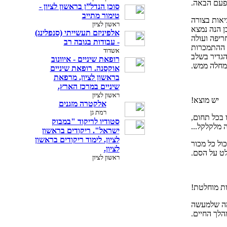
הפעם הבאה.
סוכן הנדל”ן בראשון לציון -
טימור מתייב
אות בצורה
ראשון לציון
ן הנה נמצא
אלפיניזם תעשייתי (סנפלינג)
ריפה ועולה
- עבודות בגובה רב
 ההתמכרות
אשדוד
הגדיר בשלב
רופאת שיניים - איוונוב
מחלה ממש.
אוקסנה. רופאת שיניים
בראשון לציון. מרפאת
שיניים במרכז הארץ.
ראשון לציון
יש מוצא!
אלקטרה מזגנים
רמת גן
 בכל תחום,
סטודיו לריקוד "במבוק
 מלקלקל...
ישראל". ריקודים בראשון
לציון. לימוד ריקודים בראשון
ול כל מכור
לציון.
ט על הסם.
ראשון לציון
ת מוחלטת!
 מה שלמעשה
לך החיים.