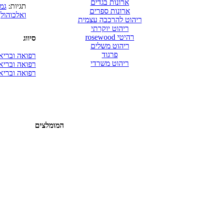
ארונות בגדים
תגיות:
גמ
ארונות ספרים
ואלכוהול
,
ריהוט להרכבה עצמית
ריהוט יוקרתי
רהיטי rosewood
סיווג
ריהוט משלים
פרגוד
רפואה ובריאו
ריהוט משרדי
רפואה ובריאו
רפואה ובריא
המומלצים