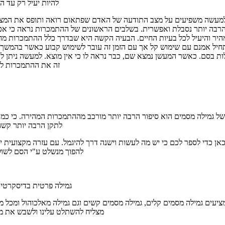
להיות יעיל רק עד 
למעשה משפיעים על מצב התודעה של האדם שפתאום רואה ותופס את המצי
הרבה יותר נסבלת ואפשרית. בשלבים הראשונים של ההתמכרות נראה כי אכ
היר והיעיל לכל בעיות החיים. הבעיה הקשה היא שבדרך כלל ההתמכרות מח
חיל אמנם עם שימוש קל אך עם הזמן זה עובר לשימוש קבוע כאשר בהמשך
ת בסם. כאשר המעשן נמצא שם, כבר נראה לו כי אין מוצא. למעשה ניתן ל
זה את ההתמכרות ל
ל גמילה מסמים הוא סיפור הרבה יותר מורכב מההתמכרות המהירה. כי כמו
לתקן הרבה יותר קשה
אן כדי לספר לכם כי יש מה לעשות וישנה דרך להיגמל. עם עזרה מקצועית יכ
להפוך מנשלט ע"י הסם לשול
גמילה פרטית בדיסקרטיו
מציעים גמילה מסמים קלים, גמילה מסמים קשים וגם גמילה מאלכוהול ומכל
מצליח להשתלט עלינו ולשבש את מה