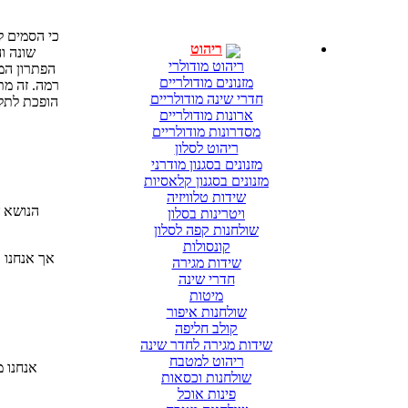
כי הסמים 
ריהוט
שונה ו
ריהוט מודולרי
הפתרון המ
מזנונים מודולריים
רמה. זה מת
חדרי שינה מודולריים
הופכת לתלו
ארונות מודולריים
מסדרונות מודולריים
ריהוט לסלון
מזנונים בסגנון מודרני
מזנונים בסגנון קלאסיות
שידות טלוויזיה
הנושא ש
ויטרינות בסלון
שולחנות קפה לסלון
קונסולות
אך אנחנו כ
שידות מגירה
חדרי שינה
מיטות
שולחנות איפור
קולב חליפה
שידות מגירה לחדר שינה
ריהוט למטבח
אנחנו 
שולחנות וכסאות
פינות אוכל