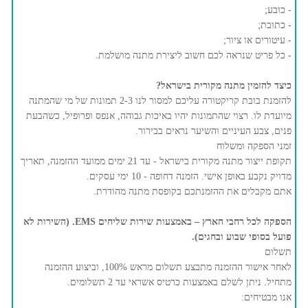
- כובע;
- כתובת;
- עיטורים או ציור;
- כל פריט שנראה לכם חשוב ליצירת מתנה מושלמת.
כיצד להזמין מתנה מקורית בישראל?
להזמנת בובת קריקטורה עליכם למסור לנו 2-3 תמונות של מי שהמתנה
מיועדת לו. רצוי שהתמונות יהיו באיכות גבוהה, אנפס ופרופיל, כשהבעת
פנים, צבע העיניים והשיער נראים בבירור.
זמני הספקה ומשלוח
תקופת ייצור מתנה מקורית בישראל - עד 21 ימים ממועד ההזמנה, תאריך
מדויק נקבע באופן אישי. הזמנה דחופה - 10 ימי עסקים.
אתם מקבלים את ההזמנתכם בקופסת מתנה מהודרת.
הספקה לכל רחבי הארץ – באמצעות שירות שליחים EMS. (השירות לא
פועל בסופי שבוע ובחגים).
תשלום
לאחר אישור ההזמנה מתבצע תשלום מראש 100%, וביצוע ההזמנה
מתחיל. ניתן לשלם באמצעות כרטיס אשראי עד 2 תשלומים.
אנו מבטיחים: