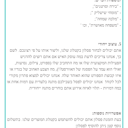
למשפחת חברים.
- "בירה וסרטנים";
- "מומחי שישליק ";
- "מלכה שמחה";
- "משפחה מאושרת", וכו '
5. עיצוב ייחודי
אתם יכולים לבחור פסלון בקטלוג שלנו, וליצור אותו על פי רצונכם. לשם
כך, אנחנו צריכים לדעת במה עוסק האיש אם אתם רוצים להדגיש
הפעילות המקצועית שלו או מה התחביב שלו (ספורט, צילום, נסיעות,
ואולי הוא עמד על הפסגה של האוורסט?!), מה הצבע האהוב של בגדיו או
איזו קבוצת הספורט שהוא האוהד שלה. אנחנו יכולים למצוא פתרון מקורי
לכל לקוח! אנחנו יכולים לפסל בשבילכם מתנה בלעדית עם דמות אחת או
כמה דמויות - תלוי לאיזה אירוע אתם בוחרים מתנה ייחודית.
אפשרויות נוספות:
בעת הזמנת פסלון אתם יכולים להשתמש בקטלוג המוצרים שלנו. בתשלום
נוסף קטן ניתן להוסיף לפסלון: