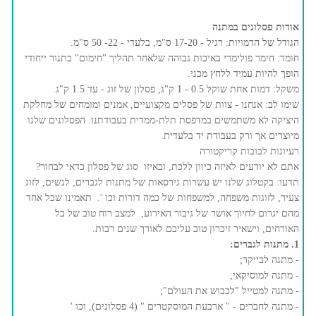
אודות פסלונים במתנה
הגודל של הדמויות: רגיל - 17-20 ס"מ, בלעדי - 22- 50 ס"מ.
חומר: חימר פולימרי באיכות גבוהה שלאחר תהליך "חימום" בתנור ייחודי
הופך להיות עמיד ללחץ מכני.
משקל: דמות אחת שוקל 0.5 - 1 ק"ג, פסלון של זוג - עד 1.5 ק"ג.
שימו לב: אנחנו - צוות של פסלים מקצועיים, אמנים ומומחים של מחלקת
היציקה לא משתמשים במדפסת תלת-ממדית בעבודתנו. הפסלונים שלנו
מיוצרים אך ורק בעבודת יד בלעדית.
רעיונות לבובות קריקטורה
אתם לא יודעים לאיזה כיוון ללכת, ובאיזו סוג של פסלון כדאי לבחור?
תדעו: בקטלוג שלנו יש עשרות גירסאות של מתנות לגברים, לנשים, לזוג
צעיר, לזוגות משפחה, למשפחות של כמה דורות וכו '. תאמינו שכל אחד
מהם יגרום לחיוך אושר של גיבור האירוע, למצב רוח טוב של כל
האורחים, וישאיר זיכרון טוב עליכם לאורך שנים רבות.
1. מתנות לגברים:
- מתנה לבייקר;
- מתנה למוסיקאי;
- מתנה למטייל "לכבוש את העולם";
- מתנה לחברים - " ארבעת המוסקטרים " (4 פסלונים), וכו '