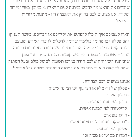
קיבלתם הזמנה למסיבת
יום הולדת
,
לחתונה
או לכל
חגיגה
אחרת ואתם
שוברים את הראש מה להביא במתנה לגיבור האירוע? כמובן, משהו מיוחד
ומקורי! אנו מציעים לכם בדיוק את האופציה הזו -
מתנות מקוריות
בישראל
.
תארו לעצמכם איך תוכלו להפתיע את יקיריכם או חבריכם, כאשר תעניקו
להם פסלון קטן מחימר פולימרי שדומה להפליא לגיבור האירוע ומעוצב
בצורה קצת קומית ומצחיקה! הפרופורציות של הבובה לא נכונות בכוונה
וגודל הראש מוגדל במטרה להדגיש קומיות ולגרום לחיוך. אין ספק
שהמתנה היצירתית
שלכם תהיה במרכז תשומת לב של כולם ובעל המתנה
ישמח להראות בגאווה מיוחדת את המתנה הייחודית שלכם לכל אורחיו!
אנחנו מציעים לכם לבחירה:
- פסלון של גוף מלא או חצי גוף לפי תמונה אישית.
- פסלון הוקרה.
- דיוקן לפי תמונה אישית.
- קריקטורה לפי תמונה אישית.
- דיוקן פופ ארט
- "בבושקה רוסית" לפי תמונה אישית.
- פסלון לפי התחביב.
- דמויות מסרטי אנימציה וכו'.