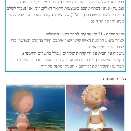
בכל אחד משלושת שלבי העבודה שלנו (יצירת דמיון רב, ייצור פסלון
וצביעה) אנחנו נשתף אתכם באמצעות הדואר האלקטרוני. אנו נעבור לשלב
הבא רק לאחר אישורכם (בדוא"ל) של השלב הקודם בעבודתנו. לכל לקוח
מגיע תיקון אחד חינם.
זמן אספקה - 21 ימי עסקים לאחר ביצוע התשלום.
לאחר ביצוע ההזמנה האיש שלנו ייצור איתכם קשר בהקדם האפשרי כדי
לברר את פרטי ההזמנה.
משלוח עד הבית על ידי שירות שליחים (נכלל בתשלום ההזמנה).
תקינות המשלוח (עליכם לבדוק את תקינות המוצר בנוכחות השליח).
תפתיעו ותשמחו את יקיריכם - תעניקו מתנה מקורית!
גלריית תמונות