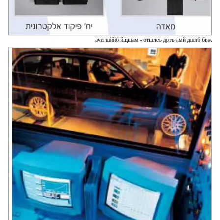
ачегшййб йщшам - отшлеъ дртъ лмй дшлб бвж