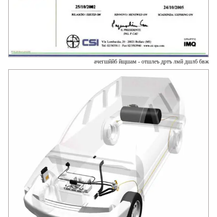
ачегшййб йщшам - отшлеъ дртъ лмй дшлб бвж