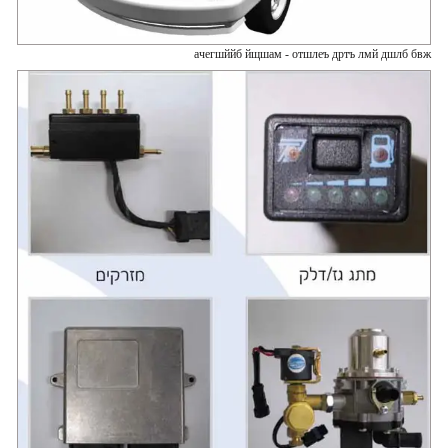
ачегшййб йщшам - отшлеъ дртъ лмй дшлб бвж