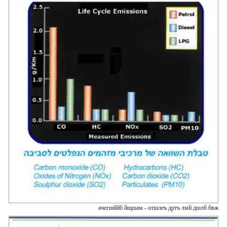
ачегшййб йщшам - отшлеъ дртъ лмй дшлб бвж