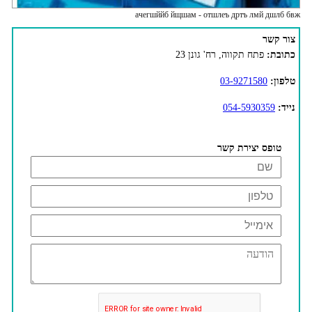
ачегшййб йщшам - отшлеъ дртъ лмй дшлб бвж
צור קשר
כתובת:
פתח תקווה, רח' גונן 23
טלפון:
03-9271580
נייד:
054-5930359
טופס יצירת קשר