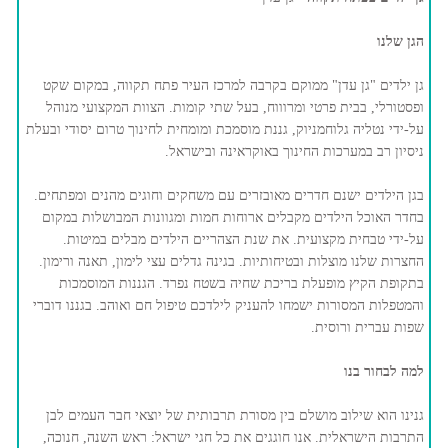
הגן שלנו
גן ילדים "גן עדן" ממוקם בקרבה למרכז העיר פתח תקווה, במקום שקט
ופסטורלי, בבית פרטי ומרוווח, בעל שתי קומות. הצוות המקצועי מנוהל
על-ידי נטליה גלוחמניוק, גננת מוסמכת ומומחית לחינוך טרום יסודי ובעלת
ניסיון רב במערכות החינוך באוקראינה ובישראל.
בגן הילדים ישנם חדרים מאובזרים עם משחקים וחוגים מהנים ומפתחים.
בחדר האוכל הילדים מקבלים ארוחות חמות ומגוונות המבושלות במקום
על-ידי טבחית מקצועית. את שנת הצהריים הילדים מבלים במיטות.
החצרות שלנו מוצלות ובטיחותיות. בגינה גדלים עצי לימון, תאנה ורימון.
בתקופת הקיץ מופעלת בריכת שחיה בשטח נפרד. הגננות המוסמכות
והמטפלות המסורות ישמחו להעניק לילדכם טיפול חם ואוהב. בגננו דוברי
שפות עברית ורוסית.
למה לבחור בנו
גנינו הוא שילוב מושלם בין מסורת תרבותית של יוצאי חבר העמים לבן
התרבות הישראלית. אנו חוגגים את כל חגי ישראל: ראש השנה, חנוכה,