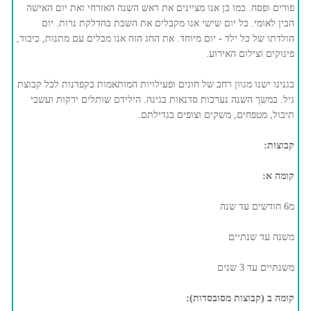
פורים ופסח. כמו כן אנו מציינים את ראש השנה האזרחי ואת יום האישה
הבין לאומי. כל יום שישי אנו מקבלים את השבת בהדלקת נרות. יום
הולדתו של כל ילד - יום מיוחד. את החג הזה אנו מבלים עם מתנות, כיבוד,
פינוקים וצילום האירוע.
בגנינו ישנו מגוון רחב של חוגים ופעילויות המותאמות בקפדנות לכל קבוצת
גיל. במשך השנה נערכות סדנאות בגינה. הילידם שותלים ירקות ועשבי
תיבול, מטפחים, משקים וצופים בגדילתם.
קבוצות:
קומה א:
מ6 חודשים עד שנה
משנה עד שנתיים
משנתיים עד 3 שנים
קומה ב (קבוצות מסובסדות):