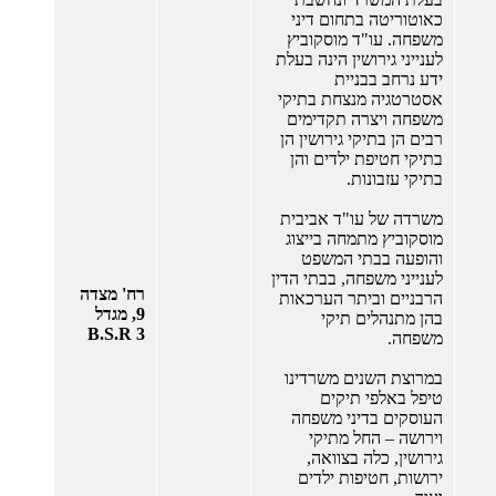
כאוטוריטה בתחום דיני
משפחה. עו"ד מוסקוביץ
לענייני גירושין הינה בעלת
ידע נרחב בבניית
אסטרטגיה מנצחת בתיקי
משפחה ויצרה תקדימים
רבים הן בתיקי גירושין הן
בתיקי חטיפת ילדים והן
בתיקי עזבונות.
משרדה של עו"ד אביבית
מוסקוביץ מתמחה בייצוג
והופעה בבתי המשפט
לענייני משפחה, בבתי הדין
רח' מצדה
הרבניים וביתר הערכאות
9, מגדל
בהן מתנהלים תיקי
B.S.R 3
משפחה.
במרוצת השנים משרדינו
טיפל באלפי תיקים
העוסקים בדיני משפחה
וירושה – החל מתיקי
גירושין, כלה בצוואה,
ירושות, חטיפות ילדים