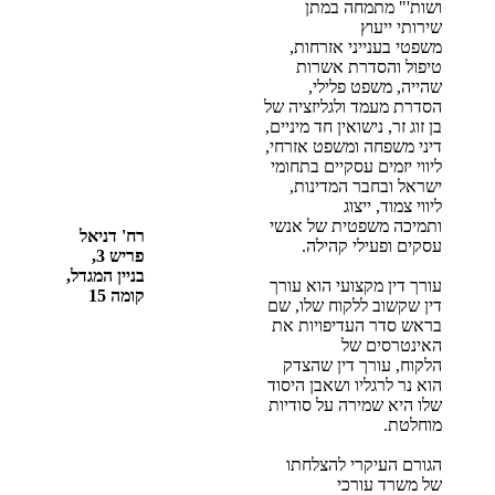
ושות'" מתמחה במתן
שירותי ייעוץ
משפטי בענייני אזרחות,
טיפול והסדרת אשרות
שהייה, משפט פלילי,
הסדרת מעמד ולגליזציה של
בן זוג זר, נישואין חד מיניים,
דיני משפחה ומשפט אזרחי,
ליווי יזמים עסקיים בתחומי
ישראל ובחבר המדינות,
ליווי צמוד, ייצוג
ותמיכה משפטית של אנשי
רח' דניאל
עסקים ופעילי קהילה.
פריש 3,
בניין המגדל,
עורך דין מקצועי הוא עורך
קומה 15
דין שקשוב ללקוח שלו, שם
בראש סדר העדיפויות את
האינטרסים של
הלקוח, עורך דין שהצדק
הוא נר לרגליו ושאבן היסוד
שלו היא שמירה על סודיות
מוחלטת.
הגורם העיקרי להצלחתו
של משרד עורכי