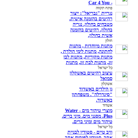
- Car 4 You
פתח תקווה
נגריית "גבריאל": ייצור
רהיטים בהזמנה אישית.
מטבחים בחולון. נגריה
בחולון. רהיטים בהזמנה
אשית בחולון.
חולון
מתנות מיוחדות , מתנות
לחתונה, מתנות לימי הולדת ,
מתנות מקוריות, מתנות לבן
זוג, מתנות לבת זוג, מתנות
כל ישראל
עיצוב רהיטים באשקלון
סמואל
אשקלון
גן הילדים באשדוד
"סינדרלה". משפחתון
באשדוד.
אשדוד
מוצרי טיהור מים - Water
Plus. מסנני מים. מיני ברים.
טיהור מים ומיני ברים.
כל ישראל
וויב טיים - סטודיו לבניית
אתר. סטודיו לפיתוח אתר.