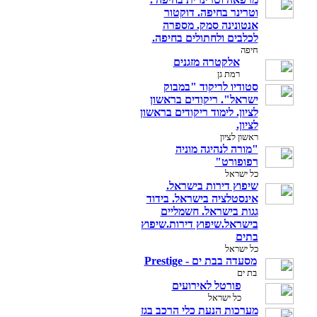
וטרינר בחיפה. דוקטור
אנטונינה סמק. מספרה
לכלבים ולחתולים בחיפה.
חיפה
אלקטרה מזגנים
רמת גן
סטודיו לריקוד "במבוק
ישראל". ריקודים בראשון
לציון. לימוד ריקודים בראשון
לציון.
ראשון לציון
"מורה לנהיגה מוניה
רפופורט"
כל ישראל
שיפוץ דירות בישראל.
אינסטלציה בישראל. בידוד
גגות בישראל. חשמליים
בישראל.שיפוץ דירות.שיפוץ
בתים
כל ישראל
מסעדה בבת ים - Prestige
בת ים
פורטל לאירועים
כל ישראל
מערכות הנעת כלי הרכב בגז