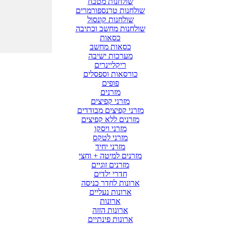
שולחנות מטבח
שולחנות טרנספורמרים
שולחנות קונסול
שולחנות מחשב וכתיבה
כסאות
כסאות מחשב
מערכות ישיבה
ריקליינרים
כורסאות וספסלים
פופים
מזרנים
מזרני קפיצים
מזרני קפיצים מבודדים
מזרנים ללא קפיצים
מזרני ויסקו
מזרני לטקס
מזרני יחיד
מזרנים למיטה + וחצי
מזרנים זוגיים
חדרי ילדים
ארונות לחדר כניסה
ארונות נעליים
ארונות
ארונות הזזה
ארונות פינתיים