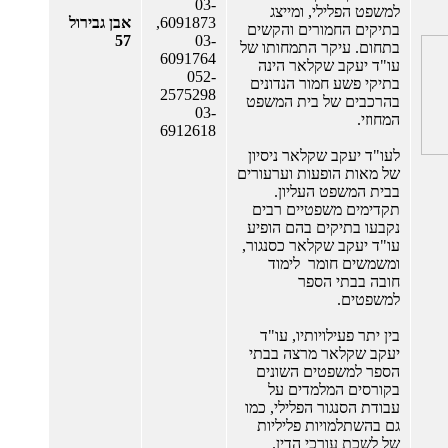
03-
למשפט הפלילי, ומייצג
6091873,
אבן גבירול
בתיקים החמורים והקשים
57
03-
בתחום. עיקר התמחותו של
6091764
עו"ד יעקב שקלאר הינה
052-
בתיקי פשע חמור הנדונים
2575298
בהרכבים של בית המשפט
03-
המחוזי.
6912618
לעו"ד יעקב שקלאר ניסיון
של מאות הופעות וערעורים
בבית המשפט העליון.
תקדימים משפטיים רבים
נקבעו בתיקים בהם הופיע
עו"ד יעקב שקלאר כסנגור,
ומשמשים חומר לימוד
חובה בבתי הספר
למשפטים.
בין יתר פעילויותיו, עו"ד
יעקב שקלאר מרצה בבתי
הספר למשפטים השונים
בקורסים המלמדים על
עבודת הסנגור הפלילי, כמו
גם בהשתלמויות פליליות
של לשכת עורכי הדין.