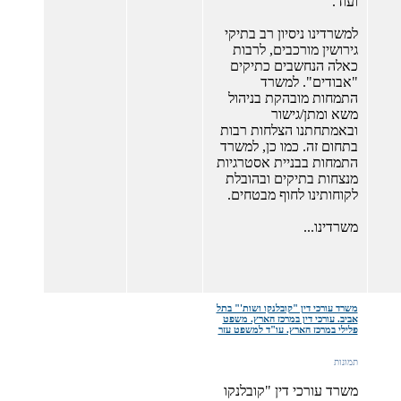
ועוד.
למשרדינו ניסיון רב בתיקי
גירושין מורכבים, לרבות
כאלה הנחשבים כתיקים
"אבודים". למשרד
התמחות מובהקת בניהול
משא ומתן/גישור
ובאמתחתנו הצלחות רבות
בתחום זה. כמו כן, למשרד
התמחות בבניית אסטרגיות
מנצחות בתיקים ובהובלת
לקוחותינו לחוף מבטחים.
משרדינו...
משרד עורכי דין "קובלנקו ושות'" בתל
אביב. עורכי דין במרכז הארץ. משפט
פלילי במרכז הארץ. עו"ד למשפט עזר
תמונות
משרד עורכי דין "קובלנקו