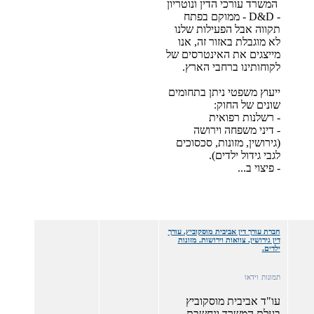
המשרד עורכי הדין ונוטריון
- D&D - ממוקם בפתח
תקווה אבל הפעילות שלנו
לא מוגבלת באזור זה, אנו
מייצגים את האינטרסים של
לקוחותינו ברחבי הארץ.
ייעוץ משפטי ניתן בתחומים
שונים של החוק:
- רשלנות רפואית
- דיני משפחה וירושה
(גירושין, מזונות, סכסוכים
לגבי גידול ילדים).
- פיצוי ב...
חברת עורך דין אביבית מוסקוביץ. עורך
דין גירושין. צוואות וירושות. מזונות
ילדים.
תמונות
וידאו
עו"ד אביבית מוסקוביץ
בעלת המשרד ונחשבת