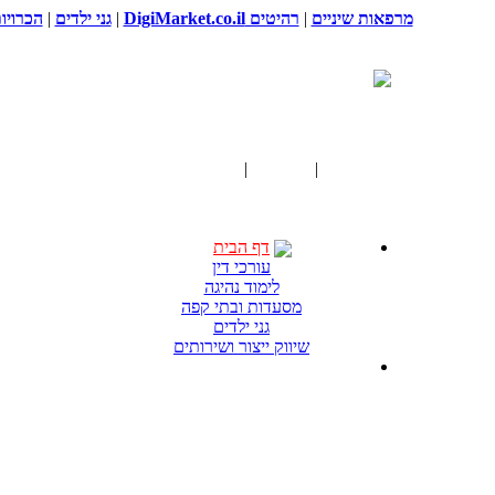
מרפאות שיניים
|
רהיטים DigiMarket.co.il
|
גני ילדים
|
הכרויו
דף הבית
|
עורכי דין
|
נוטריונים
דף הבית
עורכי דין
לימוד נהיגה
מסעדות ובתי קפה
גני ילדים
שיווק ייצור ושירותים