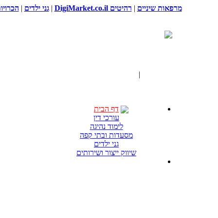
מרפאות שיניים
|
רהיטים DigiMarket.co.il
|
גני ילדים
|
הכרויו
דף הבית
|
חיפוש: P
דף הבית
עורכי דין
לימוד נהיגה
מסעדות ובתי קפה
גני ילדים
שיווק ייצור ושירותים