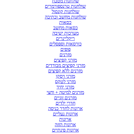
שולחנות מטבח
שולחנות טרנספורמרים
שולחנות קונסול
שולחנות מחשב וכתיבה
כסאות
כסאות מחשב
מערכות ישיבה
ריקליינרים
כורסאות וספסלים
פופים
מזרנים
מזרני קפיצים
מזרני קפיצים מבודדים
מזרנים ללא קפיצים
מזרני ויסקו
מזרני לטקס
מזרני יחיד
מזרנים למיטה + וחצי
מזרנים זוגיים
חדרי ילדים
ארונות לחדר כניסה
ארונות נעליים
ארונות
ארונות הזזה
ארונות פינתיים