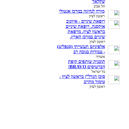
שקלאר
תל אביב
מורה לנהיגה במרכז אנטולי
ראשון לציון
רופאת שיניים - איוונוב
אוקסנה. רופאת שיניים
בראשון לציון. מרפאת
שיניים במרכז הארץ.
ראשון לציון
אלפיניזם תעשייתי (סנפלינג)
- עבודות בגובה רב
אשדוד
תוכנית שותפים קופת
הכרטיסים BRAVO!
כל ישראל
סוכן הנדל”ן בראשון לציון -
טימור מתייב
ראשון לציון