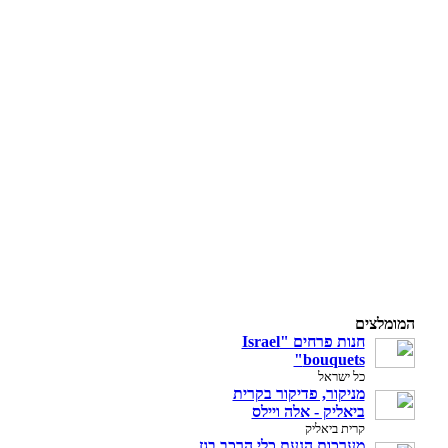
המומלצים
חנות פרחים "Israel
bouquets"
כל ישראל
מניקור, פדיקור בקרית
ביאליק - אלה ויילס
קרית ביאליק
מערכות הנעת כלי הרכב בגז