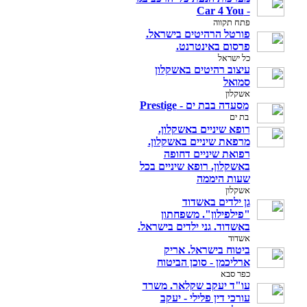
- Car 4 You
פתח תקווה
פורטל הרהיטים בישראל.
פרסום באינטרנט.
כל ישראל
עיצוב רהיטים באשקלון
סמואל
אשקלון
מסעדה בבת ים - Prestige
בת ים
רופא שיניים באשקלון.
מרפאת שיניים באשקלון.
רפואת שיניים דחופה
באשקלון. רופא שיניים בכל
שעות היממה
אשקלון
גן ילדים באשדוד
"פילפילון". משפחתון
באשדוד. גני ילדים בישראל.
אשדוד
ביטוח בישראל. אריק
ארליכמן - סוכן הביטוח
כפר סבא
עו"ד יעקב שקלאר. משרד
עורכי דין פלילי - יעקב