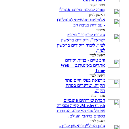
פתח תקווה
מורה לנהיגה במרכז אנטולי
ראשון לציון
אלפיניזם תעשייתי (סנפלינג)
- עבודות בגובה רב
אשדוד
סטודיו לריקוד "במבוק
ישראל". ריקודים בראשון
לציון. לימוד ריקודים בראשון
לציון.
ראשון לציון
וויב טיים - בניית וקידום
אתרים באינטרנט - Web-
Time
ראשון לציון
מרפאת בעלי חיים פתח
תקווה. וטרינרים בפתח
תקוה.
פתח תקווה
חברת שירותים פיננסיים
MasterCash. קנייה ומכירה
של כל סוגי המטבע. העברות
כספים ברחבי העולם.
ראשון לציון
סוכן הנדל”ן בראשון לציון -