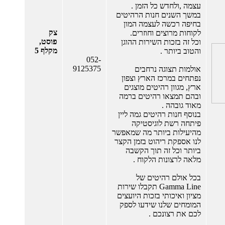
עצמה ,ולחדש כל הזמן .
במשך השנים חנות הרהיטים
בחיפה רכשה לעצמה המון
צק
לקוחות מרוצים וחוזרים.
פוסט,
וכל זה בזכות השירות ההוגן
מקלף 5
והטוב ביותר .
052-
9125375
אולמות תצוגה נרחבים
נפתחים במרכז הארץ וצפון
ארץ, מגוון רהיטים מוצגים
ובהם תמצאו רהיטים ברמה
מאוד גובהה .
בנוסף חנות רהיטים גמה ליין
פיתחה רשת לוגיסטיקה
מהיעילות ביותר מה שמאפשר
לנו אספקת ריהוט בזמן הקצר
ביותר וכל זה תוך הקשבה
מלאה לרצונות הלקוח .
בכל אולם רהיטים של
Gamma Line תקבלו שירות
מציון ואיכותי בזכות היועצים
המומחים שלנו שידעו לספק
לכם את רצונכם .