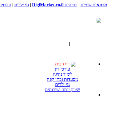
מרפאות שיניים
|
רהיטים DigiMarket.co.il
|
גני ילדים
|
הכרויו
דף הבית
|
קניות
|
חנות מזרונים
דף הבית
עורכי דין
לימוד נהיגה
מסעדות ובתי קפה
גני ילדים
שיווק ייצור ושירותים