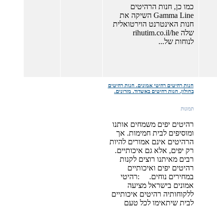
כמו כן, חנות הרהיטים
Gamma Line השיקה את
חנות האינטרנט הוירטואלית
שלה rihutim.co.il/he
לנוחות של...
חנות רהיטים רהיטי אמונים. חנות רהיטים
בחולון. חנות רהיטים באשדוד. מזרונים.
תמונות
רהיטים יפים משמחים אותנו
ומוסיפים לבית חמימות. אך
הרהיטים אינם אמורים להיות
רק יפים, אלא גם איכותיים.
רבים מאיתנו רוצים לקנות
רהיטים יפים ואיכותיים
במחירים נוחים. :רהיטי
אמונים בישראל מציעה
ללקוחותיה רהיטים איכותיים
לבית שיתאימו לכל טעם