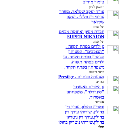
טימור מתייב
ראשון לציון
עו"ד יעקב שקלאר. משרד
עורכי דין פלילי - יעקב
שקלאר
תל אביב
חברת ניקיון ואחזקת מבנים
SUPER NIKAION
תל אביב
גן ילדים בפתח תקווה -
"הכוכבים". הפעותון
הצהרון בפתח תקווה. גני
ילדים בפתח תקווה.
משפחתון בפתח תקווה.
פתח תקווה
מסעדה בבת ים - Prestige
בת ים
גן הילדים באשדוד
"סינדרלה". משפחתון
באשדוד.
אשדוד
נוטריון בחולון. עורך דין
בחולון. שירותי עורך דין
בחולון.עורך דין נוטריון
בחולון.שירותי נוטריון בחולו
חולון