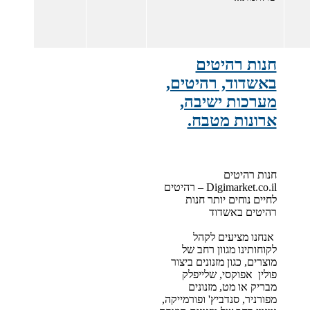
חנות רהיטים
באשדוד, רהיטים,
מערכות ישיבה,
ארונות מטבח.
חנות רהיטים
Digimarket.co.il – רהיטים
לחיים נוחים יותר חנות
רהיטים באשדוד
אנחנו מציעים לקהל
לקוחותינו מגוון רחב של
מוצרים, כגון מזנונים ביצור
פולין אפוקסי, שלייפלק
מבריק או מט, מזנונים
מפורניר, סנדביץ' ופורמייקה,