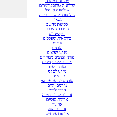
שולחנות מטבח
שולחנות טרנספורמרים
שולחנות קונסול
שולחנות מחשב וכתיבה
כסאות
כסאות מחשב
מערכות ישיבה
ריקליינרים
כורסאות וספסלים
פופים
מזרנים
מזרני קפיצים
מזרני קפיצים מבודדים
מזרנים ללא קפיצים
מזרני ויסקו
מזרני לטקס
מזרני יחיד
מזרנים למיטה + וחצי
מזרנים זוגיים
חדרי ילדים
ארונות לחדר כניסה
ארונות נעליים
ארונות
ארונות הזזה
ארונות פינתיים