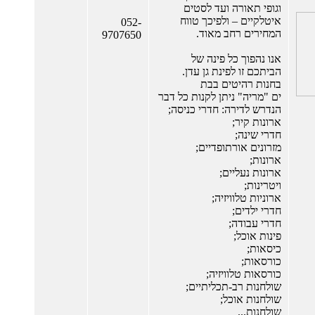
וגופי תאורה ועד לסטים
איטלקיים – ולפיכך טווח
052-
המחירים רחב מאוד.
9707650
אנו נהפוך כל פינה של
הביתכם זו לפינת גן עדן.
בחנות רהיטים בבת
ים "מריה" ניתן לקנות כל דבר
הנדרש לדירה: חדרי כניסה;
ארונות קיר;
חדרי שינה;
מזרונים אורתופדיים;
ארונות;
ארונות נעליים;
ויטרינות;
ארוניות טלוויזיה;
חדרי ילדים;
חדרי עבודה;
פינות אוכל;
כיסאות;
כורסאות;
כורסאות טלוויזיה;
שולחנות רב-תכליתיים;
שולחנות אוכל;
שולחנות...