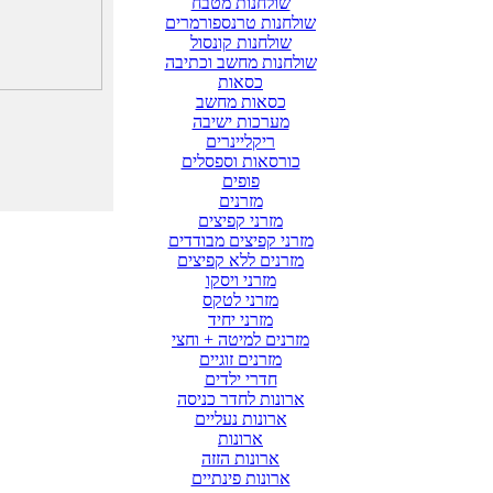
שולחנות מטבח
שולחנות טרנספורמרים
שולחנות קונסול
שולחנות מחשב וכתיבה
כסאות
כסאות מחשב
מערכות ישיבה
ריקליינרים
כורסאות וספסלים
פופים
מזרנים
מזרני קפיצים
מזרני קפיצים מבודדים
מזרנים ללא קפיצים
מזרני ויסקו
מזרני לטקס
מזרני יחיד
מזרנים למיטה + וחצי
מזרנים זוגיים
חדרי ילדים
ארונות לחדר כניסה
ארונות נעליים
ארונות
ארונות הזזה
ארונות פינתיים