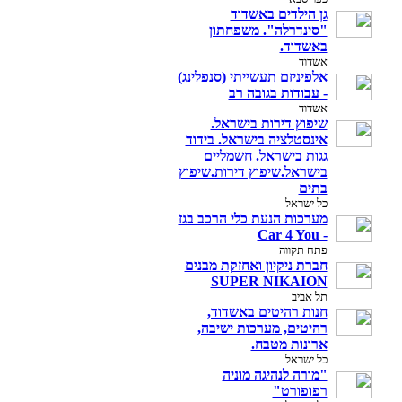
גן הילדים באשדוד
"סינדרלה". משפחתון
באשדוד.
אשדוד
אלפיניזם תעשייתי (סנפלינג)
- עבודות בגובה רב
אשדוד
שיפוץ דירות בישראל.
אינסטלציה בישראל. בידוד
גגות בישראל. חשמליים
בישראל.שיפוץ דירות.שיפוץ
בתים
כל ישראל
מערכות הנעת כלי הרכב בגז
- Car 4 You
פתח תקווה
חברת ניקיון ואחזקת מבנים
SUPER NIKAION
תל אביב
חנות רהיטים באשדוד,
רהיטים, מערכות ישיבה,
ארונות מטבח.
כל ישראל
"מורה לנהיגה מוניה
רפופורט"