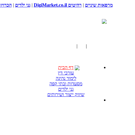
מרפאות שיניים
|
רהיטים DigiMarket.co.il
|
גני ילדים
|
הכרויו
דף הבית
|
יופי
|
מכונות גילוח ותספורת
דף הבית
עורכי דין
לימוד נהיגה
מסעדות ובתי קפה
גני ילדים
שיווק ייצור ושירותים