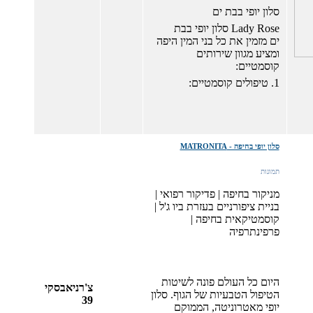
סלון יופי בבת ים
Lady Rose סלון יופי בבת
ים מזמין את כל בני המין היפה
ומציע מגוון שירותים
קוסמטיים:
1. טיפולים קוסמטיים:
סלון יופי בחיפה - MATRONITA
תמונות
מניקור בחיפה | פדיקור רפואי |
בניית ציפורניים בעזרת ביו ג'ל |
קוסמטיקאית בחיפה |
פרפינתרפיה
היום כל העולם פונה לשיטות
צ'רניאבסקי
הטיפול הטבעיות של הגוף. סלון
39
יופי מאטרוניטה, הממוקם