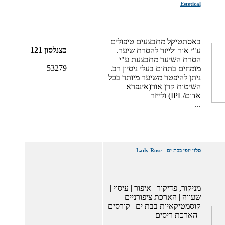
Estetical
באסתטיקל מתבצעים טיפולים
כצנלסון 121
ע"י אור ולייזר להסרת שיער.
הסרת השיער מתבצעת ע"י
53279
מומחים בתחום בעלי ניסיון רב.
ניתן להיפטר משיער מיותר בכל
השיטות קרן אור(אינפרא
אדום/IPL) ולייזר
...
סלון יופי בבת ים - Lady Rose
מניקור, פדיקור | איפור | עיסוי |
שעווה | הארכת ציפורניים |
קוסמטיקאיות בבת ים | קורסים
| הארכת ריסים