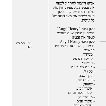
אנחנו חייבות להתחיל לטפח
את עצמנו מגיל צעיר. חוץ מזה
כולנו יודעות שביקור בסלון
היופי משפר את מצב הרוח של
כל אישה.
סלון היופי "Angel Honey"
ברמת גן מזמין נשים ונערות
לטפח את עצמן!
סלון היופי Angel Honey
רח' ביאליק
ברמת גן מציע את השירותים
45
הבאים:
- מניקור;
- פדיקור רפואי;
- פדיקור;
- בניית ציפורניים;
- לק ג'ל;
- ניקוי שפם;
- עיצוב גבות;
- שעווה;
- איפור קבוע;
- איפור כלות וערב;
- מזותרפיה;
- טיפולי פנים;
- טיפול באקנה;