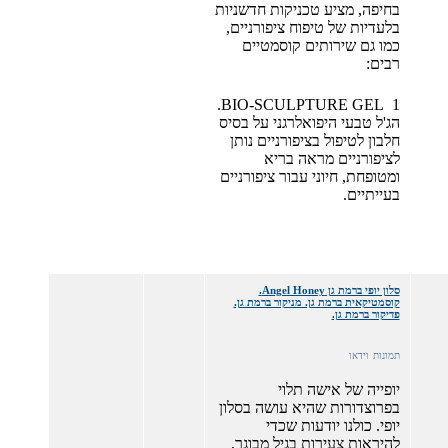
בחיפה, מציע טכניקות חדשניות
בלעדיות של טיפוח ציפורניים,
כמו גם שירותים קוסמטיים
רבים:
BIO-SCULPTURE GEL 1.
הג'ל טבעי היפואלרגני על בסיס
חלבון לטיפול בציפורניים נותן
לציפורניים מראה בריא
ומטופחת, חיוני עבור ציפורניים
בעייתיים.
סלון יופי ברמת גן Angel Honey.
קוסמטיקאית ברמת גן. מניקור ברמת גן.
פדיקור ברמת גן.
תמונות
וידאו
יופייה של אישה תלוי
בפרוצדורות שהיא עושה בסלון
יופי. כולנו יודעות שכדי
להיראות צעירות בגיל מבוגר,