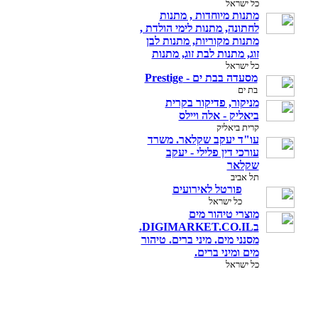
כל ישראל
מתנות מיוחדות , מתנות
לחתונה, מתנות לימי הולדת ,
מתנות מקוריות, מתנות לבן
זוג, מתנות לבת זוג, מתנות
כל ישראל
מסעדה בבת ים - Prestige
בת ים
מניקור, פדיקור בקרית
ביאליק - אלה ויילס
קרית ביאליק
עו"ד יעקב שקלאר. משרד
עורכי דין פלילי - יעקב
שקלאר
תל אביב
פורטל לאירועים
כל ישראל
מוצרי טיהור מים
בDIGIMARKET.CO.IL.
מסנני מים. מיני ברים. טיהור
מים ומיני ברים.
כל ישראל