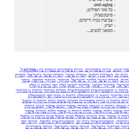
- anti-aging;
- כל סוגי הפילינג;
- פיגמנטציה;
- צביעת גבות וריסים;
- יעוץ;
- מסאג' לנשים...
פור קבוע
,
בניית ציפורניים
,
בניית ציפורניים בעזרת ביו ג&#039;ל
,
 בבת ים
,
הארכת ריסים
,
הסרת שיער
,
הסרת שיער בישראל
,
הסרת
תיים
,
הסרת שיער בלייזר בישראל
,
מניקור
,
מניקור בחיפה
,
עיסוי
ישראל
,
פדיקור רפואי
,
פדיקור רפואי,סלון יופי ברמת גן,סלון
ברמת גן,קוסמטיקאית,קוסמטיקאית במרכז,מניקור ברמת גן,מניקור
ז,פדיקור ברמת גן,קוסמטולוג ברמת גן,מכון יופי,קוסמטולוג
ניים ברמת גן,בניית ציפורניים במרכז,עיצוב גבות ברמת גן,עיצוב
,שעווה ברמת גן,שעווה במרכז,איפור קבוע,איפור קבוע ברמת
רכז,איפור כלות,איפור כלות ברמת גן,איפור כלות במרכז,איפור
מת גן,איפור ערב במרכז,טיפולי פנים,טיפול פנים ברמת גן,טיפול
נתרפיה
,
קוסמטיקאיות בבת ים
,
קוסמטיקאית בחיפה
,
קורסי יופי
יקור ופדיקור בישראל
,
קורסי עיסוי בישראל
,
קורסי ציפורניים